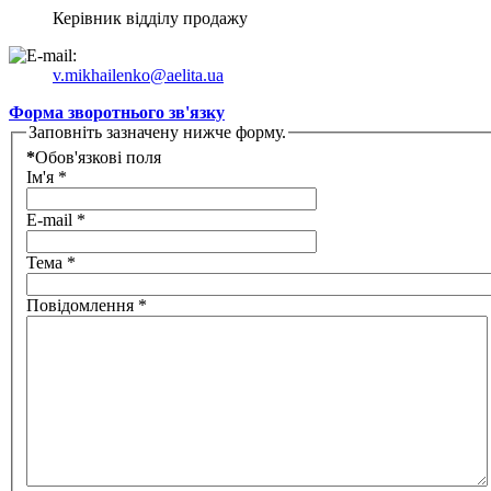
Керівник відділу продажу
v.mikhailenko@aelita.ua
Форма зворотнього зв'язку
Заповніть зазначену нижче форму.
*
Обов'язкові поля
Ім'я
*
E-mail
*
Тема
*
Повідомлення
*