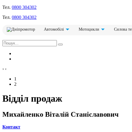
Тел.
0800 304302
Тел.
0800 304302
Автомобілі
Мотоцикли
Силова те
›
‹
1
2
Відділ продаж
Михайленко Віталій Станіславович
Контакт