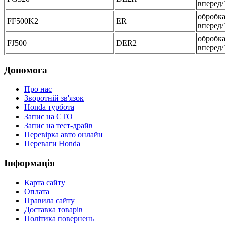
вперед/
обробка
FF500K2
ER
вперед/
обробка
FJ500
DER2
вперед/
Допомога
Про нас
Зворотній зв'язок
Honda турбота
Запис на СТО
Запис на тест-драйв
Перевірка авто онлайн
Переваги Honda
Iнформація
Карта сайту
Оплата
Правила сайту
Доставка товарів
Політика повернень