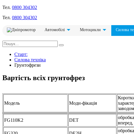
Тел.
0800 304302
Тел.
0800 304302
Автомобілі
Мотоцикли
Силова те
Старт:
Силова техніка
Грунтофрези
Вартість всіх грунтофрез
Коротки
Модель
Моди-фікація
характе
заводом
обробка
FG110K2
DET
вперед,
обробка
FG320
DE2H