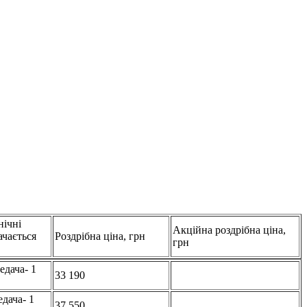
нічні
Акційна роздрібна ціна,
ачається
Роздрібна ціна, грн
грн
едача- 1
33 190
дача- 1
37 550