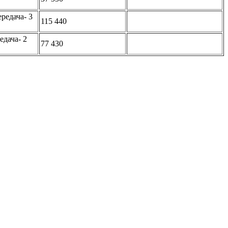
редача- 3
115 440
едача- 2
77 430