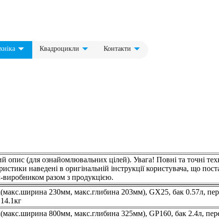
хніка
Квадроцикли
Контакти
й опис (для ознайомлювальних цілей). Увага! Повні та точні тех
ристики наведені в оригінальній інструкції користувача, що пост
-виробником разом з продукцією.
(макс.ширина 230мм, макс.глибина 203мм), GX25, бак 0.57л, пер
 14.1кг
(макс.ширина 800мм, макс.глибина 325мм), GP160, бак 2.4л, пере