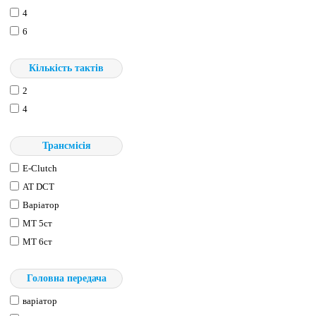
4
6
Кількість тактів
2
4
Трансмісія
E-Clutch
АТ DCT
Варіатор
МТ 5ст
МТ 6ст
Головна передача
варіатор