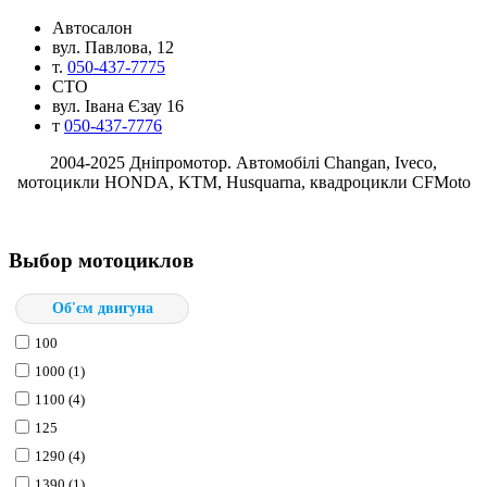
Автосалон
вул. Павлова, 12
т.
050-437-7775
СТО
вул. Івана Єзау 16
т
050-437-7776
2004-2025 Днiпромотор. Автомобілі Changan, Iveco,
мотоцикли HONDA, KTM, Husquarna, квадроцикли CFMoto
Выбор мотоциклов
Об'єм двигуна
100
1000 (1)
1100 (4)
125
1290 (4)
1390 (1)