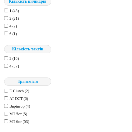
Кількість циліндрів
1 (43)
2 (21)
4 (2)
6 (1)
Кількість тактів
2 (10)
4 (57)
Трансмісія
E-Clutch (2)
АТ DCT (6)
Варіатор (4)
МТ 5ст (5)
МТ 6ст (53)