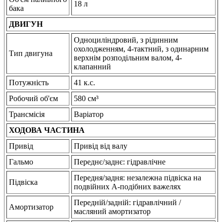
18 л
бака
ДВИГУН
Одноциліндровий, з рідинним
охолодженням, 4-тактний, з одинарним
Тип двигуна
верхнім розподільним валом, 4-
клапанний
Потужність
41 к.с.
Робочий об'єм
580 см³
Трансмісія
Варіатор
ХОДОВА ЧАСТИНА
Привід
Привід від валу
Гальмо
Переднє/заднє: гідравлічне
Передня/задня: незалежна підвіска на
Підвіска
подвійних А-подібних важелях
Передній/задній: гідравлічний /
Амортизатор
масляний амортизатор