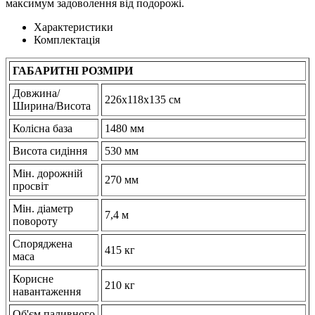
максимум задоволення від подорожі.
Характеристики
Комплектація
ГАБАРИТНІ РОЗМІРИ
Довжина/
226x118x135 см
Ширина/Висота
Колісна база
1480 мм
Висота сидіння
530 мм
Мін. дорожній
270 мм
просвіт
Мін. діаметр
7,4 м
повороту
Споряджена
415 кг
маса
Корисне
210 кг
навантаження
Об'єм паливного