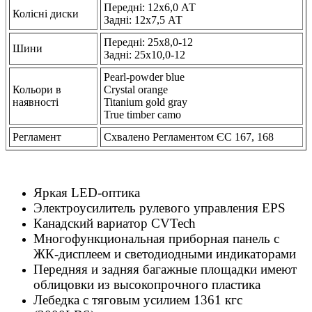
Передні: 12х6,0 АТ
Колісні диски
Задні: 12х7,5 АТ
Передні: 25х8,0-12
Шини
Задні: 25х10,0-12
Pearl-powder blue
Кольори в
Crystal orange
наявності
Titanium gold gray
True timber camo
Регламент
Схвалено Регламентом ЄС 167, 168
Яркая LED-оптика
Электроусилитель рулевого управления EPS
Канадский вариатор CVTech
Многофункциональная приборная панель c
ЖК-дисплеем и светодиодными индикаторами
Передняя и задняя багажные площадки имеют
облицовки из высокопрочного пластика
Лебедка с тяговым усилием 1361 кгс